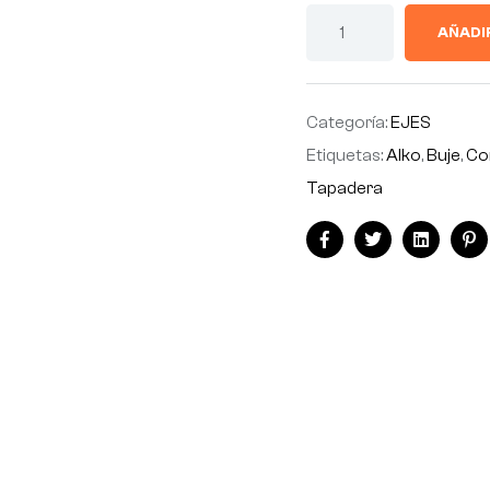
AÑADI
Categoría:
EJES
Etiquetas:
Alko
,
Buje
,
Co
Tapadera
Facebook
Twitter
Linkedin
Pi