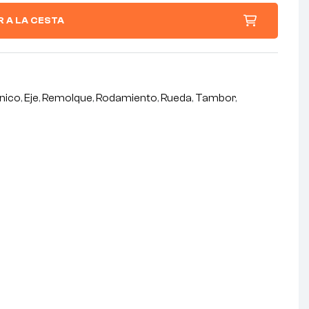
R A LA CESTA
nico
,
Eje
,
Remolque
,
Rodamiento
,
Rueda
,
Tambor
,
nterest