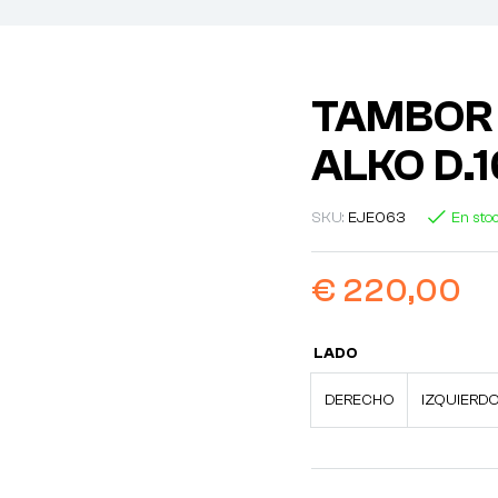
TAMBOR
ALKO D.
SKU:
EJE063
En sto
€
220,00
LADO
DERECHO
IZQUIERD