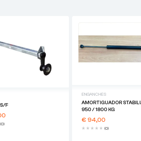
ENGANCHES
AMORTIGUADOR STABILU
 S/F
950 / 1800 KG
00
€
94,00
(0)
(0)