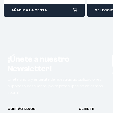
AÑADIR A LA CESTA
SELECCI
¡Únete a nuestro
Newsletter!
Únete ahora y entérate de nuestras actualizaciones,
cupones y descuento. ¡No te preocupes no enviamos
spam!.
CONTÁCTANOS
CLIENTE