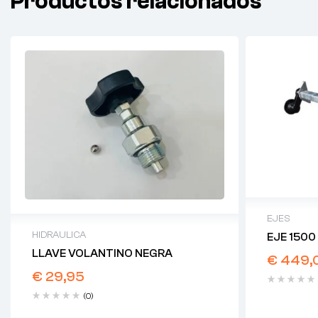
Productos relacionados
EJES
HIDRAULICA
EJE 1500
LLAVE VOLANTINO NEGRA
€
449,
€
29,95
(0)