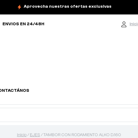
Aprovecha nuestras ofertas exclusivas
ENVIOS EN 24/48H
Inic
ONTACTÁNOS
Inicio
/
EJES
/ TAMBOR CON RODAMIENTO ALKO D.160