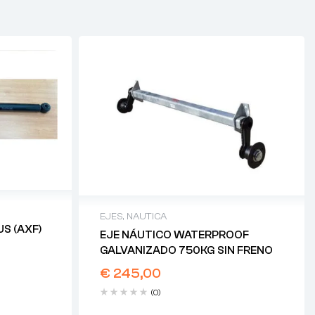
EJES
,
NAUTICA
S (AXF)
EJE NÁUTICO WATERPROOF
GALVANIZADO 750KG SIN FRENO
€
245,00
(0)