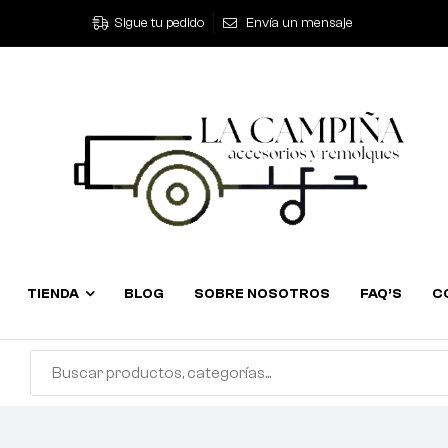
Sigue tu pedido
Envía un mensaje
TIENDA
BLOG
SOBRE NOSOTROS
FAQ’S
C