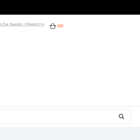
io De Sesión / Registro
(0)