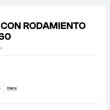
 CON RODAMIENTO
160
ck
Claro
O