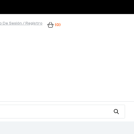
io De Sesión / Registro
(0)