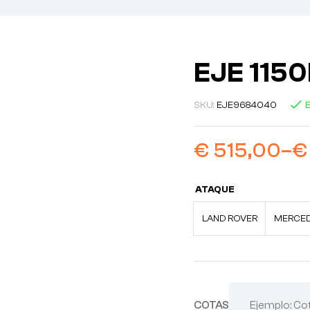
EJE 115
SKU:
EJE9684040
E
€
515,00
–
€
ATAQUE
LAND ROVER
MERCE
COTAS