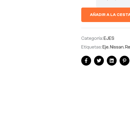
AÑADIR A LA CEST
Categoría:
EJES
Etiquetas:
Eje
,
Nissan
,
R
Facebook
Twitter
Linkedin
Pi