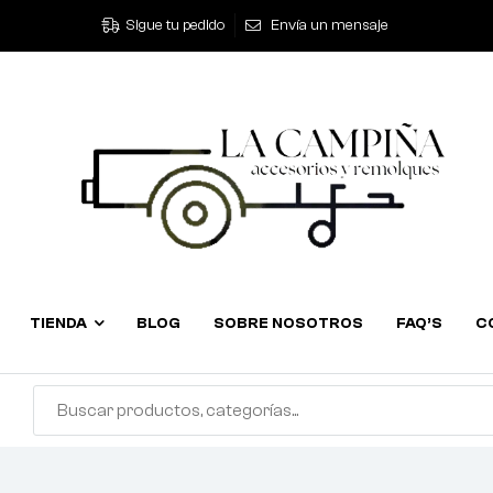
Sigue tu pedido
Envía un mensaje
TIENDA
BLOG
SOBRE NOSOTROS
FAQ’S
C