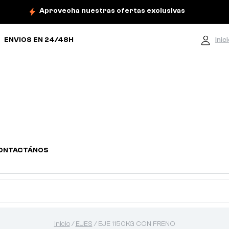
Aprovecha nuestras ofertas exclusivas
ENVIOS EN 24/48H
Inic
ONTACTÁNOS
Inicio
/
EJES
/ EJE 1150KG CON FRENO