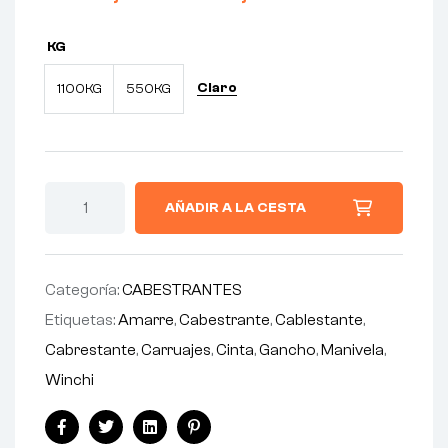
KG
Claro
1100KG
550KG
AÑADIR A LA CESTA
Categoría:
CABESTRANTES
Etiquetas:
Amarre
,
Cabestrante
,
Cablestante
,
Cabrestante
,
Carruajes
,
Cinta
,
Gancho
,
Manivela
,
Winchi
Facebook
Twitter
Linkedin
Pinterest