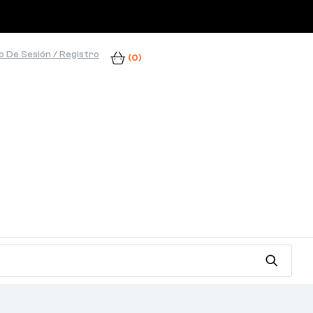
io De Sesión / Registro
(0)