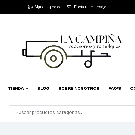
Sigue tu pedido
Envía un mensaje
TIENDA
BLOG
SOBRE NOSOTROS
FAQ’S
C