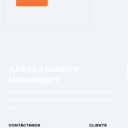
¡Únete a nuestro
Newsletter!
Únete ahora y entérate de nuestras actualizaciones,
cupones y descuento. ¡No te preocupes no enviamos
spam!.
CONTÁCTANOS
CLIENTE