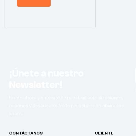
¡Únete a nuestro
Newsletter!
Únete ahora y entérate de nuestras actualizaciones,
cupones y descuento. ¡No te preocupes no enviamos
spam!.
CONTÁCTANOS
CLIENTE