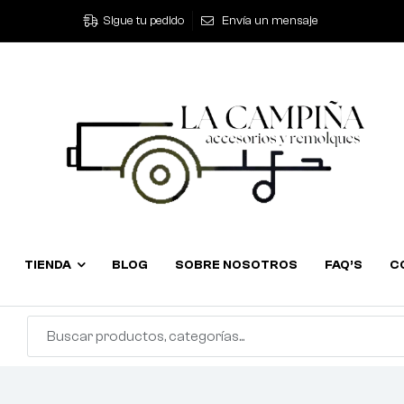
Sigue tu pedido
Envía un mensaje
TIENDA
BLOG
SOBRE NOSOTROS
FAQ’S
C