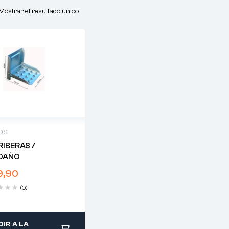
Mostrar el resultado único
OS
RIBERAS /
DAÑO
9,90
(0)
IR A LA