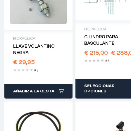
HIDRAULICA
CILINDRO PARA
HIDRAULICA
BASCULANTE
LLAVE VOLANTINO
€
215,00
–
€
288,
NEGRA
€
29,95
(0)
(0)
SELECCIONAR
AÑADIR A LA CESTA
OPCIONES