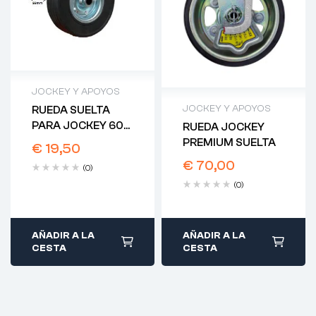
JOCKEY Y APOYOS
JOCKEY Y APOYOS
RUEDA SUELTA
PARA JOCKEY 60
RUEDA JOCKEY
SEMIAUTOMÁTICA
PREMIUM SUELTA
€
19,50
€
70,00
(0)
(0)
AÑADIR A LA
AÑADIR A LA
CESTA
CESTA