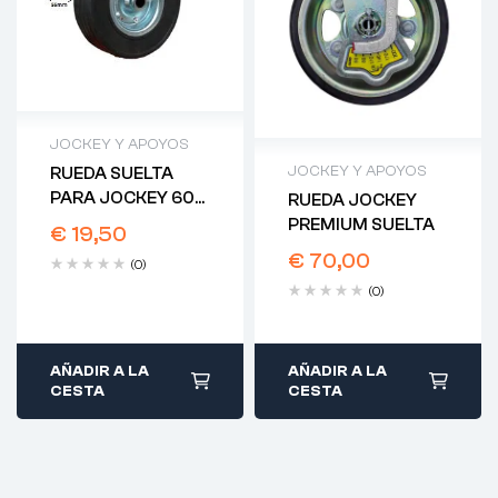
JOCKEY Y APOYOS
JOCKEY Y APOYOS
RUEDA SUELTA
PARA JOCKEY 60
RUEDA JOCKEY
SEMIAUTOMÁTICA
PREMIUM SUELTA
€
19,50
€
70,00
(0)
(0)
AÑADIR A LA
AÑADIR A LA
CESTA
CESTA