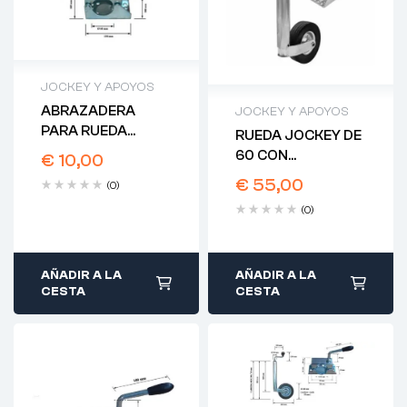
JOCKEY Y APOYOS
ABRAZADERA
JOCKEY Y APOYOS
PARA RUEDA
RUEDA JOCKEY DE
JOCKEY DE 60
60 CON
€
10,00
CHAPA
ABRAZADERA
€
55,00
(0)
(0)
AÑADIR A LA
AÑADIR A LA
CESTA
CESTA