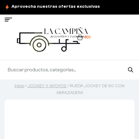
Aprovecha nuestras ofertas exclusivas
(0)
Inicio
/
JOCKEY Y APOYOS
/ RUEDA JOCKEY DE 60 CON
ABRAZADERA