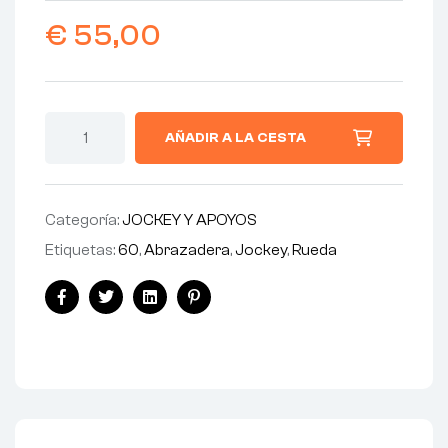
€
55,00
AÑADIR A LA CESTA
Categoría:
JOCKEY Y APOYOS
Etiquetas:
60
,
Abrazadera
,
Jockey
,
Rueda
Facebook
Twitter
Linkedin
Pinterest