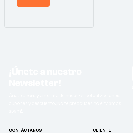
¡Únete a nuestro
Newsletter!
Únete ahora y entérate de nuestras actualizaciones,
cupones y descuento. ¡No te preocupes no enviamos
spam!.
CONTÁCTANOS
CLIENTE