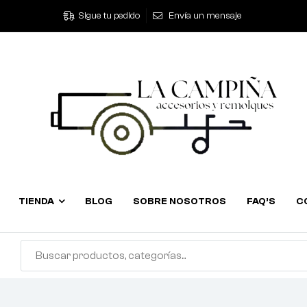
Sigue tu pedido
Envía un mensaje
TIENDA
BLOG
SOBRE NOSOTROS
FAQ’S
C