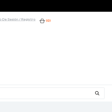
io De Sesión / Registro
(0)