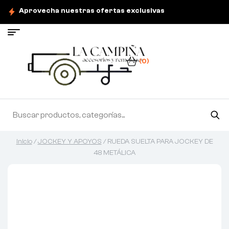
Aprovecha nuestras ofertas exclusivas
(0)
Inicio
/
JOCKEY Y APOYOS
/ RUEDA SUELTA PARA JOCKEY DE
48 METÁLICA