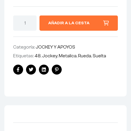
AÑADIR A LA CESTA
Categoría:
JOCKEY Y APOYOS
Etiquetas:
48
,
Jockey
,
Metalica
,
Rueda
,
Suelta
Facebook
Twitter
Linkedin
Pinterest