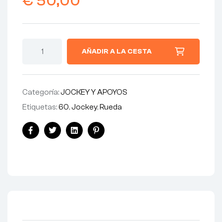
€
50,00
AÑADIR A LA CESTA
Categoría:
JOCKEY Y APOYOS
Etiquetas:
60
,
Jockey
,
Rueda
Facebook
Twitter
Linkedin
Pinterest