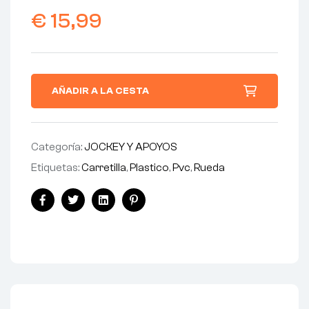
€
15,99
AÑADIR A LA CESTA
Categoría:
JOCKEY Y APOYOS
Etiquetas:
Carretilla
,
Plastico
,
Pvc
,
Rueda
Facebook
Twitter
Linkedin
Pinterest