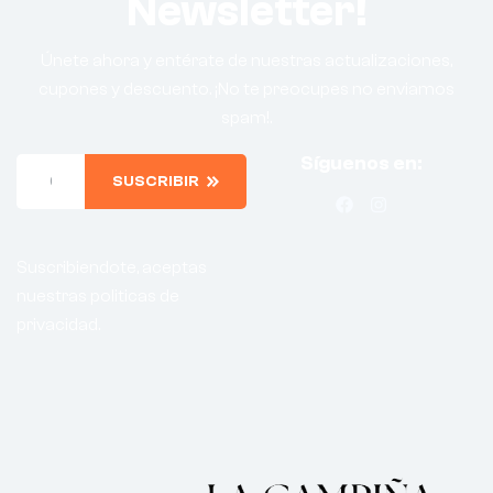
Newsletter!
Únete ahora y entérate de nuestras actualizaciones,
cupones y descuento. ¡No te preocupes no enviamos
spam!.
Síguenos en:
SUSCRIBIR
Suscribiendote, aceptas
nuestras politicas de
privacidad.