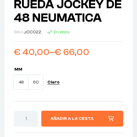
RUEDA JOCKEY DE
48 NEUMATICA
SKU:
JOC022
En stock
€
40,00
–
€
66,00
MM
Claro
48
60
AÑADIR A LA CESTA