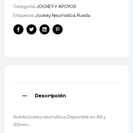
Categoría:
JOCKEY Y APOYOS
Etiquetas:
Jockey
,
Neumatica
,
Rueda
Facebook
Twitter
Linkedin
Pinterest
Descripción
Rueda jockey neumática. Disponible en 48 y
60mm.