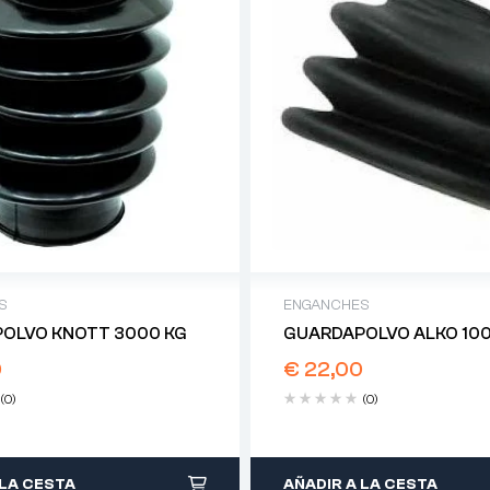
S
ENGANCHES
OLVO KNOTT 3000 KG
GUARDAPOLVO ALKO 100
0
€
22,00
(0)
(0)
 LA CESTA
AÑADIR A LA CESTA