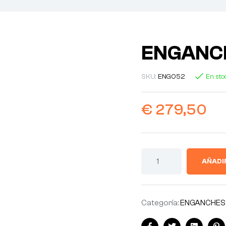
ENGANCH
SKU:
ENG052
En sto
€
279,50
AÑADI
Categoría:
ENGANCHES