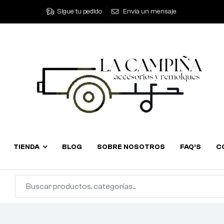
Sigue tu pedido
Envía un mensaje
TIENDA
BLOG
SOBRE NOSOTROS
FAQ’S
C