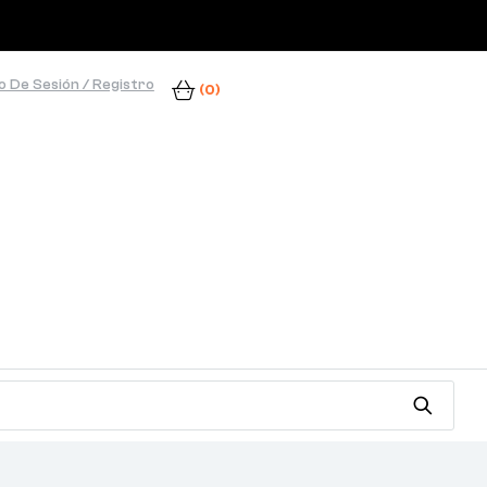
io De Sesión / Registro
(0)