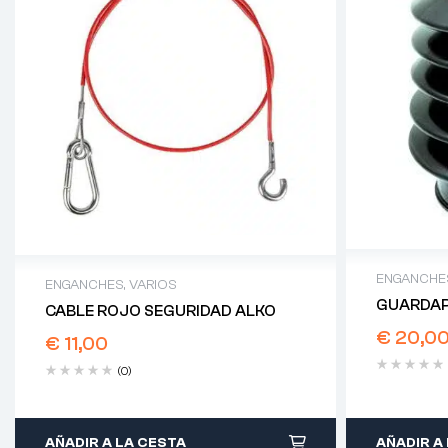
ENGANCHE
ENGANCHES
,
VARIOS
GUARDAP
CABLE ROJO SEGURIDAD ALKO
€
20,0
€
11,00
(0)
AÑADIR A LA CESTA
AÑADIR A