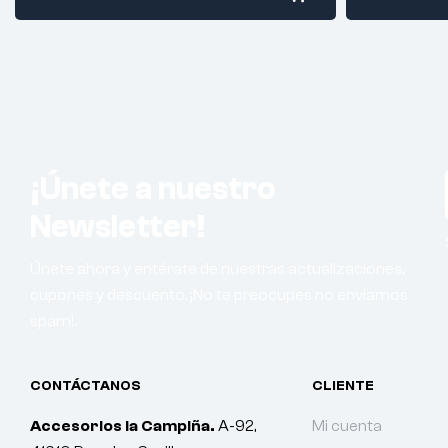
¡Únete a nuestro
Newsletter!
Únete ahora y entérate de nuestras actualizaciones,
cupones y descuento. ¡No te preocupes no enviamos
spam!.
CONTÁCTANOS
CLIENTE
Accesorios la Campiña.
A-92,
Mi cuenta