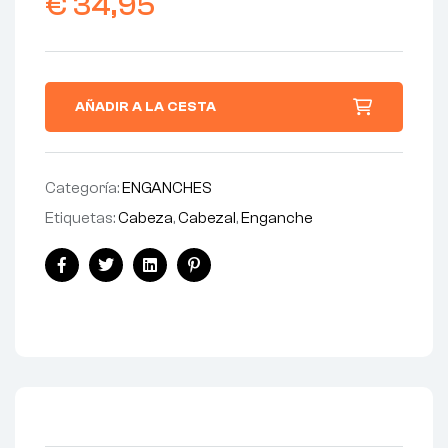
€
34,95
AÑADIR A LA CESTA
Categoría:
ENGANCHES
Etiquetas:
Cabeza
,
Cabezal
,
Enganche
Facebook
Twitter
Linkedin
Pinterest