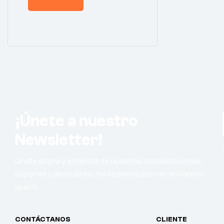
¡Únete a nuestro
Newsletter!
Únete ahora y entérate de nuestras actualizaciones,
cupones y descuento. ¡No te preocupes no enviamos
spam!.
CONTÁCTANOS
CLIENTE