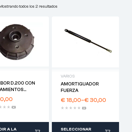
Mostrando todos los 2 resultados
VARIOS
BOR D.200 CON
AMORTIGUADOR
AMIENTOS
FUERZA
TT
10,00
€
18,00
–
€
30,00
(0)
(0)
IR A LA
SELECCIONAR