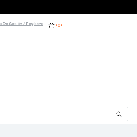
io De Sesión / Registro
(0)