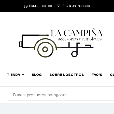
Sigue tu pedido
Envía un mensaje
TIENDA
BLOG
SOBRE NOSOTROS
FAQ’S
C