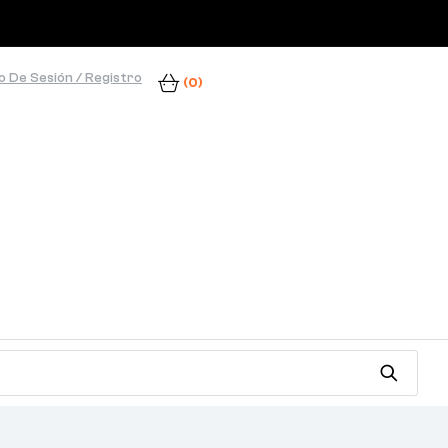
io De Sesión / Registro
(0)