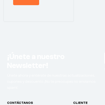
¡Únete a nuestro
Newsletter!
Únete ahora y entérate de nuestras actualizaciones,
cupones y descuento. ¡No te preocupes no enviamos
spam!.
CONTÁCTANOS
CLIENTE