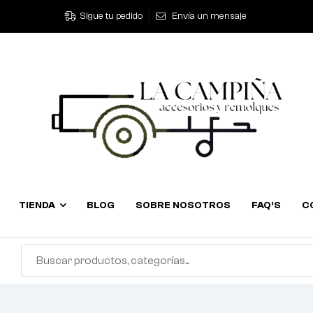
Sigue tu pedido
Envía un mensaje
TIENDA
BLOG
SOBRE NOSOTROS
FAQ’S
C