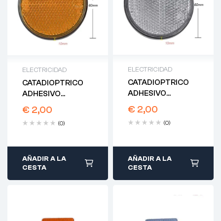
ELECTRICIDAD
ELECTRICIDAD
CATADIOPTRICO
CATADIOPTRICO
ADHESIVO
ADHESIVO
REDONDO BLANCO
REDONDO AMBAR
€
2,00
€
2,00
60MM
60MM
(0)
(0)
AÑADIR A LA
AÑADIR A LA
CESTA
CESTA