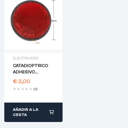
ELECTRICIDAD
CATADIOPTRICO
ADHESIVO
REDONDO ROJO
€
2,00
60MM
(0)
AÑADIR A LA
CESTA