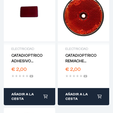
ELECTRICIDAD
ELECTRICIDAD
CATADIOPTRICO
CATADIOPTRICO
ADHESIVO
REMACHE
RECTANGULAR
REDONDO ROJO
€
2,00
€
2,00
ROJO
60MM
(0)
(0)
AÑADIR A LA
AÑADIR A LA
CESTA
CESTA