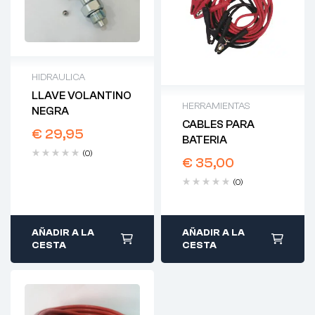
HIDRAULICA
LLAVE VOLANTINO
HERRAMIENTAS
NEGRA
CABLES PARA
€
29,95
BATERIA
(0)
€
35,00
(0)
AÑADIR A LA
AÑADIR A LA
CESTA
CESTA