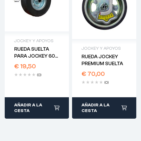
JOCKEY Y APOYOS
JOCKEY Y APOYOS
RUEDA SUELTA
PARA JOCKEY 60
RUEDA JOCKEY
SEMIAUTOMÁTICA
PREMIUM SUELTA
€
19,50
€
70,00
(0)
(0)
AÑADIR A LA
AÑADIR A LA
CESTA
CESTA