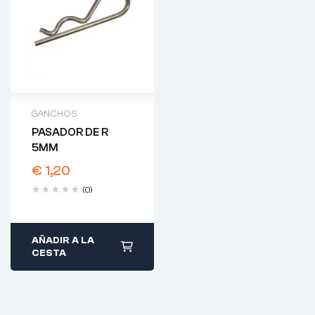
GANCHOS
PASADOR DE R
5MM
€
1,20
(0)
AÑADIR A LA
CESTA