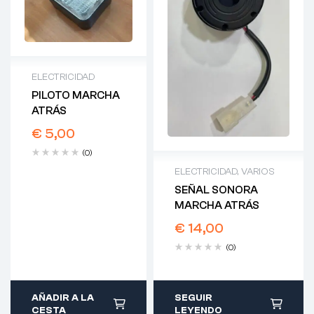
ELECTRICIDAD
PILOTO MARCHA
ATRÁS
€
5,00
(0)
ELECTRICIDAD
,
VARIOS
SEÑAL SONORA
MARCHA ATRÁS
€
14,00
(0)
AÑADIR A LA
SEGUIR
CESTA
LEYENDO