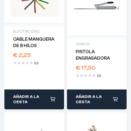
ELECTRICIDAD
CABLE MANGUERA
VARIOS
DE 8 HILOS
PISTOLA
€
2,25
ENGRASADORA
(0)
€
17,50
(0)
AÑADIR A LA
AÑADIR A LA
CESTA
CESTA