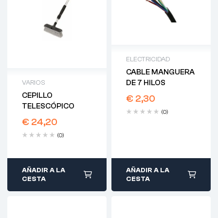
ELECTRICIDAD
CABLE MANGUERA
DE 7 HILOS
VARIOS
CEPILLO
€
2,30
TELESCÓPICO
(0)
€
24,20
(0)
AÑADIR A LA
AÑADIR A LA
CESTA
CESTA