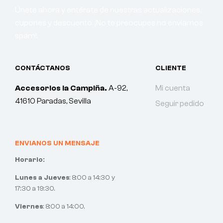
Únete ahora y entérate de nuestras actualizaciones,
cupones y descuento. ¡No te preocupes no enviamos
spam!.
CONTÁCTANOS
CLIENTE
Accesorios la Campiña.
A-92,
Mi cuenta
41610 Paradas, Sevilla
Seguir pedido
ENVIANOS UN MENSAJE
Horario:
Lunes a Jueves
: 8:00 a 14:30 y
17:30 a 19:30.
Viernes
: 8:00 a 14:00.