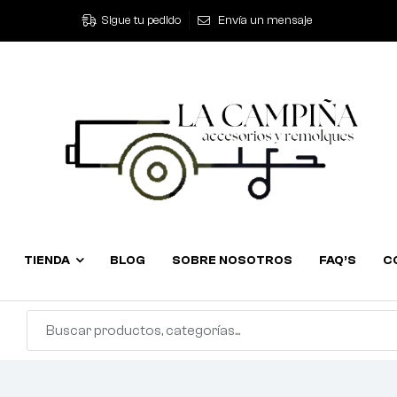
Sigue tu pedido
Envía un mensaje
TIENDA
BLOG
SOBRE NOSOTROS
FAQ’S
C