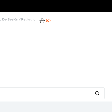
io De Sesión / Registro
(0)