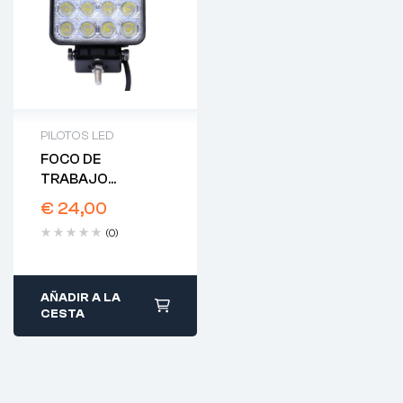
PILOTOS LED
FOCO DE
TRABAJO
CUADRADO LED
€
24,00
(0)
AÑADIR A LA
CESTA