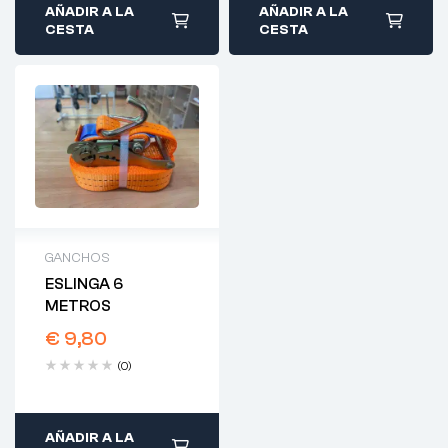
AÑADIR A LA
AÑADIR A LA
CESTA
CESTA
GANCHOS
ESLINGA 6
METROS
€
9,80
(0)
AÑADIR A LA