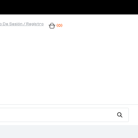
io De Sesión / Registro
(0)