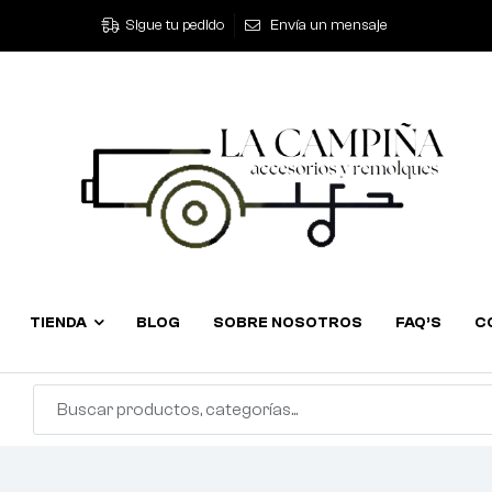
Sigue tu pedido
Envía un mensaje
TIENDA
BLOG
SOBRE NOSOTROS
FAQ’S
C