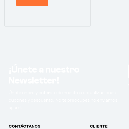
¡Únete a nuestro
Newsletter!
Únete ahora y entérate de nuestras actualizaciones,
cupones y descuento. ¡No te preocupes no enviamos
spam!.
CONTÁCTANOS
CLIENTE