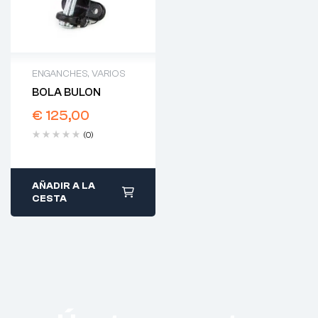
ENGANCHES
,
VARIOS
BOLA BULON
€
125,00
(0)
AÑADIR A LA
CESTA