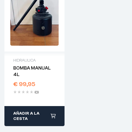
HIDRAULICA
BOMBA MANUAL
4L
€
99,95
(0)
AÑADIR A LA
CESTA