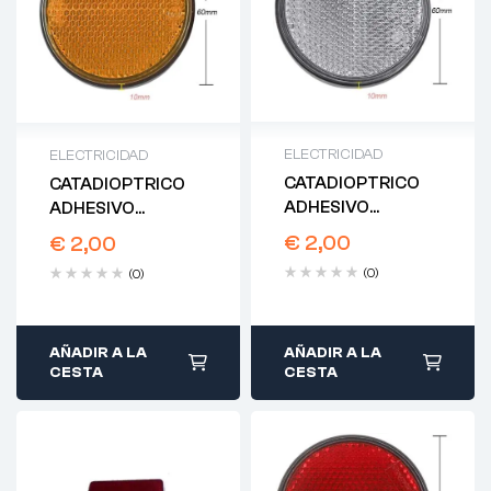
ELECTRICIDAD
ELECTRICIDAD
CATADIOPTRICO
CATADIOPTRICO
ADHESIVO
ADHESIVO
REDONDO BLANCO
REDONDO AMBAR
€
2,00
€
2,00
60MM
60MM
(0)
(0)
AÑADIR A LA
AÑADIR A LA
CESTA
CESTA