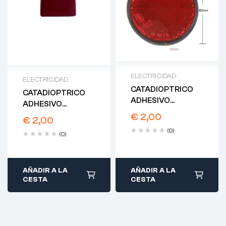
ELECTRICIDAD
ELECTRICIDAD
CATADIOPTRICO
CATADIOPTRICO
ADHESIVO
ADHESIVO
REDONDO ROJO
RECTANGULAR
€
2,00
€
2,00
60MM
ROJO
(0)
(0)
AÑADIR A LA
AÑADIR A LA
CESTA
CESTA