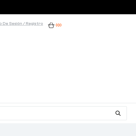
io De Sesión / Registro
(0)