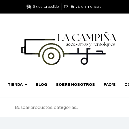
Sigue tu pedido
Envía un mensaje
TIENDA
BLOG
SOBRE NOSOTROS
FAQ’S
C