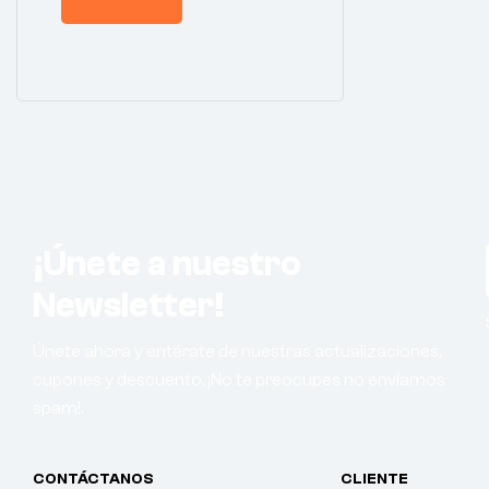
¡Únete a nuestro
Newsletter!
Únete ahora y entérate de nuestras actualizaciones,
cupones y descuento. ¡No te preocupes no enviamos
spam!.
CONTÁCTANOS
CLIENTE