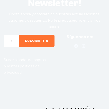
Newsletter!
Únete ahora y entérate de nuestras actualizaciones,
cupones y descuento. ¡No te preocupes no enviamos
spam!.
Síguenos en:
SUSCRIBIR
Suscribiendote, aceptas
nuestras politicas de
privacidad.