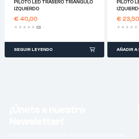
PILOTO LED TRASERO TRIANGULO
PILOTO 
IZQUIERDO
IZQUIER
€
40,00
€
23,5
(0)
SEGUIR LEYENDO
AÑADIR A
¡Únete a nuestro
Newsletter!
Únete ahora y entérate de nuestras actualizaciones,