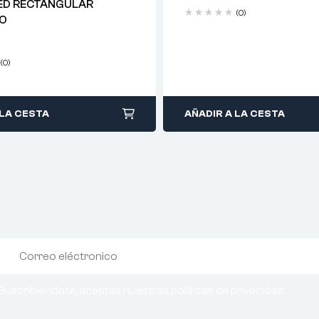
LED RECTANGULAR
(0)
DO
0
(0)
 LA CESTA
AÑADIR A LA CESTA
Suscribiendote, aceptas nuestras politicas de privacidad.