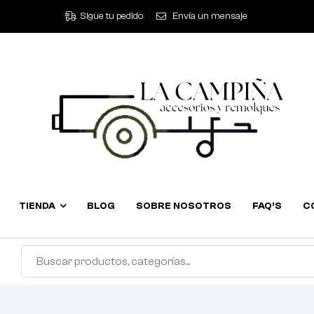
Sigue tu pedido
Envía un mensaje
TIENDA
BLOG
SOBRE NOSOTROS
FAQ’S
C