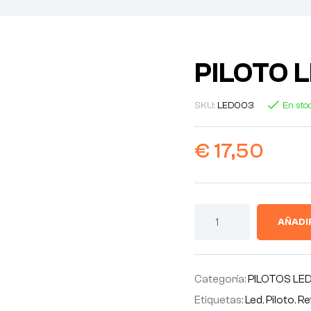
PILOTO 
SKU:
LED003
En sto
€
17,50
AÑADI
Categoría:
PILOTOS LE
Etiquetas:
Led
,
Piloto
,
Re