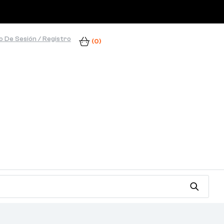
io De Sesión / Registro
(0)