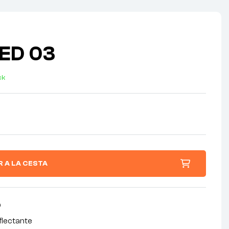
LED 03
ck
R A LA CESTA
D
flectante