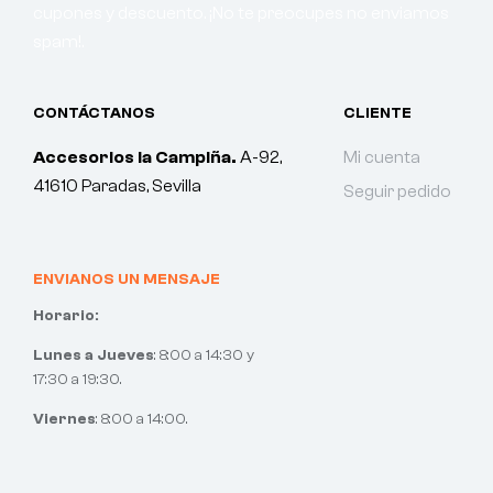
cupones y descuento. ¡No te preocupes no enviamos
spam!.
CONTÁCTANOS
CLIENTE
Accesorios la Campiña.
A-92,
Mi cuenta
41610 Paradas, Sevilla
Seguir pedido
ENVIANOS UN MENSAJE
Horario:
Lunes a Jueves
: 8:00 a 14:30 y
17:30 a 19:30.
Viernes
: 8:00 a 14:00.