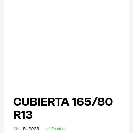
CUBIERTA 165/80
R13
SKU:
RUE039
En stock