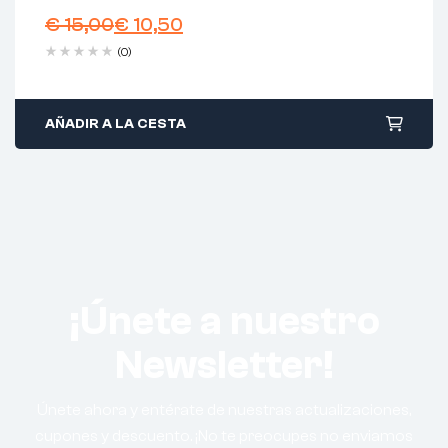
€
15,00
€
10,50
(0)
AÑADIR A LA CESTA
¡Únete a nuestro
Newsletter!
Únete ahora y entérate de nuestras actualizaciones,
cupones y descuento. ¡No te preocupes no enviamos