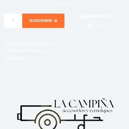
spam!.
Síguenos en:
SUSCRIBIR
Suscribiendote, aceptas
nuestras politicas de
privacidad.