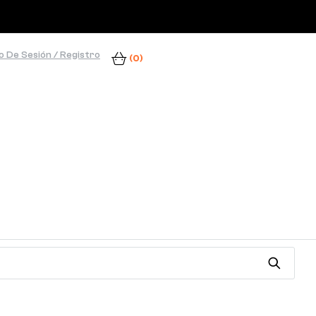
io De Sesión / Registro
(0)