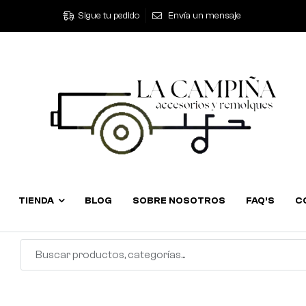
Sigue tu pedido
Envía un mensaje
TIENDA
BLOG
SOBRE NOSOTROS
FAQ’S
C