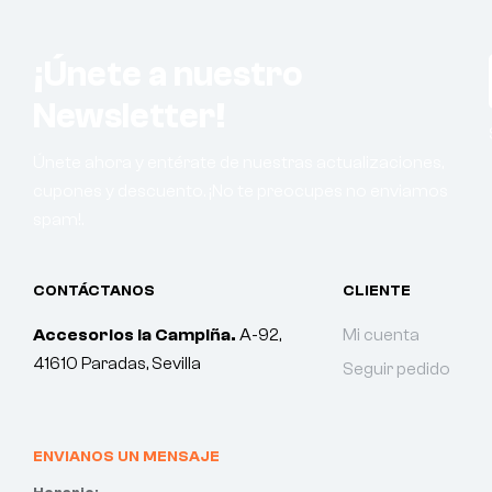
¡Únete a nuestro
Newsletter!
Únete ahora y entérate de nuestras actualizaciones,
cupones y descuento. ¡No te preocupes no enviamos
spam!.
CONTÁCTANOS
CLIENTE
Accesorios la Campiña.
A-92,
Mi cuenta
41610 Paradas, Sevilla
Seguir pedido
ENVIANOS UN MENSAJE